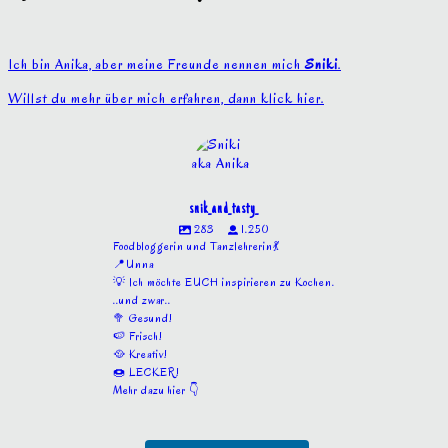
Ich bin Anika, aber meine Freunde nennen mich
Sniki
.
Willst du mehr über mich erfahren, dann klick hier.
snik_and_tasty_
283
1.250
Foodbloggerin und Tanzlehrerin💃
📍Unna
💡 Ich möchte EUCH inspirieren zu Kochen.
..und zwar..
🥦 Gesund!
🍉 Frisch!
🥘 Kreativ!
🍩 LECKER!
Mehr dazu hier 👇