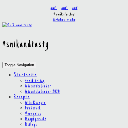
Skip
Social
auf
auf
auf
to
Media
#snikifriday
content
Erfahre mehr
Toggle
header
#snikandtasty
Toggle Navigation
Startseite
#snikifriday
Adventskalender
Adventskalender 2020
Rezepte
Alle Rezepte
Frühstück
Vorspeise
Hauptgericht
Beilage