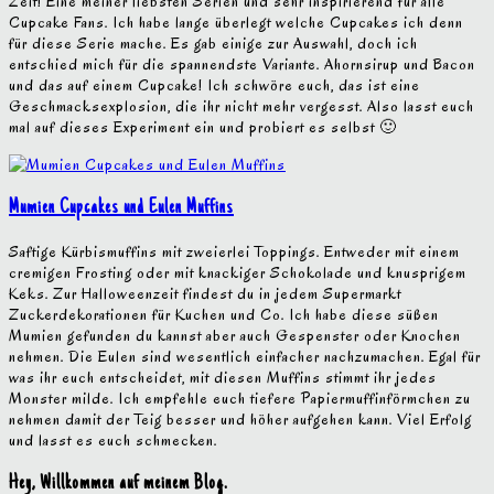
Zeit! Eine meiner liebsten Serien und sehr inspirierend für alle
Cupcake Fans. Ich habe lange überlegt welche Cupcakes ich denn
für diese Serie mache. Es gab einige zur Auswahl, doch ich
entschied mich für die spannendste Variante. Ahornsirup und Bacon
und das auf einem Cupcake! Ich schwöre euch, das ist eine
Geschmacksexplosion, die ihr nicht mehr vergesst. Also lasst euch
mal auf dieses Experiment ein und probiert es selbst 🙂
Mumien Cupcakes und Eulen Muffins
Saftige Kürbismuffins mit zweierlei Toppings. Entweder mit einem
cremigen Frosting oder mit knackiger Schokolade und knusprigem
Keks. Zur Halloweenzeit findest du in jedem Supermarkt
Zuckerdekorationen für Kuchen und Co. Ich habe diese süßen
Mumien gefunden du kannst aber auch Gespenster oder Knochen
nehmen. Die Eulen sind wesentlich einfacher nachzumachen. Egal für
was ihr euch entscheidet, mit diesen Muffins stimmt ihr jedes
Monster milde. Ich empfehle euch tiefere Papiermuffinförmchen zu
nehmen damit der Teig besser und höher aufgehen kann. Viel Erfolg
und lasst es euch schmecken.
Hey, Willkommen auf meinem Blog.