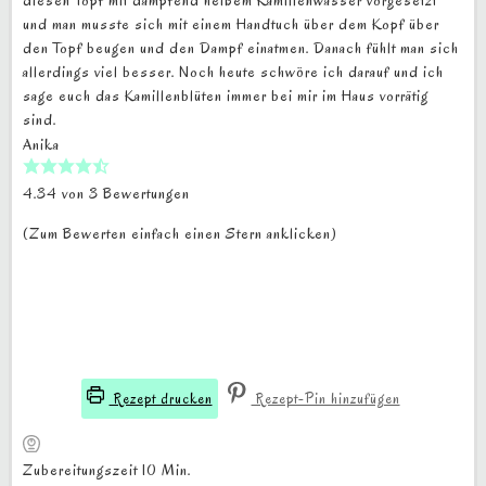
diesen Topf mit dampfend heißem Kamillenwasser vorgesetzt
und man musste sich mit einem Handtuch über dem Kopf über
den Topf beugen und den Dampf einatmen. Danach fühlt man sich
allerdings viel besser. Noch heute schwöre ich darauf und ich
sage euch das Kamillenblüten immer bei mir im Haus vorrätig
sind.
Anika
4.34
von
3
Bewertungen
(Zum Bewerten einfach einen Stern anklicken)
Rezept drucken
Rezept-Pin hinzufügen
Minuten
Zubereitungszeit
10
Min.