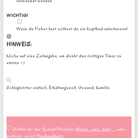
verwendet werden.
WICHTIG!
▢
Wenn du Fieber hast solltest du ein Kopfbad unterlassen!
HINWEIS:
Klicke auf eine Zeitangabe, um direkt den richtigen Timer zu
starten =)
Schlagwörter
einfach, Erkältungszeit, Gesund, Kamille
Gefällt dir das Rezept?
Verlinke
@snik_and_tasty_
oder
markiere es mit
#snikandtasty