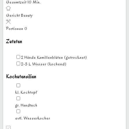
Minuten
Gesamtzeit
10
Min.
Gericht
Beauty
Portionen
0
Zutaten
▢
2
Hände
Kamillenblüten
(getrocknet)
▢
2-3
L
Wasser
(kochend)
Kochutensilien
▢
kl. Kochtopf
▢
gr. Handtuch
▢
evtl. Wasserkocher