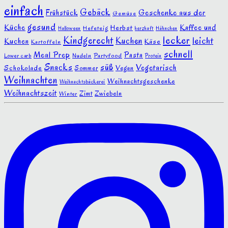
einfach
Gebäck
Geschenke aus der
Frühstück
Gemüse
gesund
Küche
Kaffee und
Herbst
Hefeteig
Halloween
Hähnchen
herzhaft
lecker
Kindgerecht
leicht
Kuchen
Kuchen
Käse
Kartoffeln
schnell
Meal Prep
Pasta
Partyfood
Lower carb
Nudeln
Protein
Snacks
süß
Vegetarisch
Schokolade
Vegan
Sommer
Weihnachten
Weihnachtsgeschenke
Weihnachtsbäckerei
Weihnachtszeit
Zwiebeln
Zimt
Winter