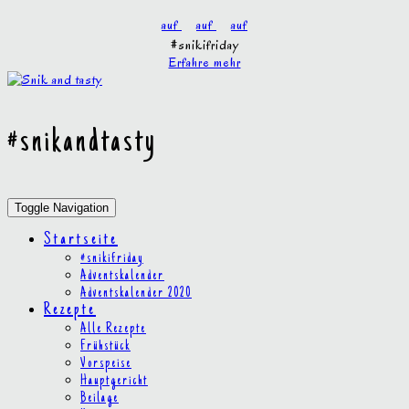
Skip
Social
auf
auf
auf
to
Media
#snikifriday
content
Erfahre mehr
Toggle
header
#snikandtasty
Toggle Navigation
Startseite
#snikifriday
Adventskalender
Adventskalender 2020
Rezepte
Alle Rezepte
Frühstück
Vorspeise
Hauptgericht
Beilage